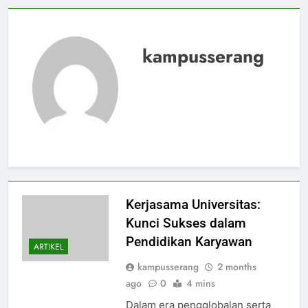
kampusserang
Kerjasama Universitas:
Kunci Sukses dalam
Pendidikan Karyawan
ARTIKEL
kampusserang
2 months
ago
0
4 mins
Dalam era pengglobalan serta